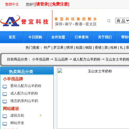
[请登录]
[免费注册]
繁體中文
您好!
首页
今日团购
合作加盟
订单查询
关于我们
帮助
热门搜索：
特产
|
罗汉果
|
绣球
|
桂圆
|
铜鼓
|
香猪
|
酒
|
桂林
|
礼
|
目前商品分类：
小羊倌品牌
->
玉山品牌
->
成人配方山羊奶粉
-> 玉山女士羊奶
热卖商品分类
小羊倌品牌
婴幼儿配方山羊奶粉
成人配方山羊奶粉
液态奶系列山羊奶
网站建设
虚拟主机
网站开发