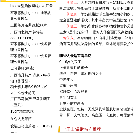
价值三
、其所含的蛋白质与人奶相似，在
·
btoc大型购物网纯java开发
白质过敏，特别是对于过敏体质、肠胃不佳的
家家惠购jjhgo.com通讯设
价值四
、羊奶的脂肪球也较牛奶细小的多
·
备公司网站
完全更迅速的吸收，其中丰富的中链脂肪酸（M
·
三国杀桌游典藏版(纸牌)
价值五
、羊奶所含的多种矿物质和营养元
广西浦北特产 神蜉酒
生素D是牛奶的3倍，是对人体全面而又高效的
·
38°（1000ml）
价值六
、本草纲目曰：“羊乳甘温无毒、补寒
家家惠购jjhgo.com快餐管
治百病并能滋补身体的圣品。身体是需要爱护
·
理公司网站
家家惠购jjhgo.com快餐管
哪些人最适宜喝羊奶
·
理公司网站
0—6岁的宝宝
正值青春期的孩子
·
巴马香猪(种猪)
孕妇、产妇、哺乳期的女士
广西南丹特产 丹泉50年份
·
中老年人
酒（酱香型）
过敏症患者
硕士婴儿床SK-805（松
·
肥胖或担心发胖者
木）性价比超高！
更年期女士
广西巴马特产 巴马香猪王
·
乳糖不耐症患者
（整只）
皮肤色斑、粗糙、无光泽及希望肌肤白皙滋润
·
15cm靖西绣球
胃、肾、支气管炎、高血压、高血糖、糖尿病
·
红心火龙果苗
·
骏福巴马山茶油（1.8LX2）
“玉山”品牌特产推荐