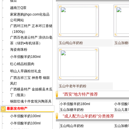
·
猫豆
·
越南兰Q茶
家家惠购jjhgo.com化妆品
·
公司网站
广西环江特产 正本环江香猪
·
（1800g）
广西百色凌云特产 浪伏白毫
·
玉山纯山羊奶粉
玉山加糖
茶（绿韵•有机绿茶）
·
海姿南珠粉
·
小羊倌酸羊奶180ml
·
红心精品桂圆肉
·
明山人旱藕粉丝礼盒
广西吉祥三宝 神兽尊 铜鼓
·
凤灯
玉山中老年羊奶粉
广西横县特产 金姐横县木瓜
·
"西安"地方特产推荐
丁（瓶装）
·
铜鼓壮魂十件套坭兴陶茶具
小羊倌酸羊奶180ml
小羊倌酸羊
最新发布特产
玉山加糖羊奶粉
玉山儿童
"成人配方山羊奶粉"分类推荐
·
小羊倌酸羊奶100ml
·
小羊倌酸羊奶100ml
玉山纯山羊奶粉
玉山加糖