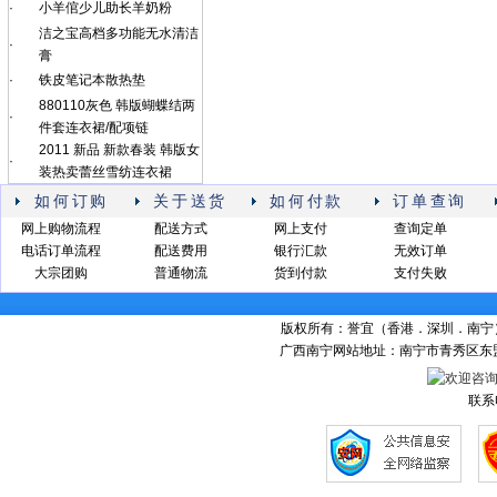
·
小羊倌少儿助长羊奶粉
洁之宝高档多功能无水清洁
·
膏
·
铁皮笔记本散热垫
880110灰色 韩版蝴蝶结两
·
件套连衣裙/配项链
2011 新品 新款春装 韩版女
·
装热卖蕾丝雪纺连衣裙
如何订购
关于送货
如何付款
订单查询
网上购物流程
配送方式
网上支付
查询定单
电话订单流程
配送费用
银行汇款
无效订单
大宗团购
普通物流
货到付款
支付失败
版权所有：誉宜（香港．深圳．南
广西南宁网站地址：南宁市青秀区东盟商
联系电