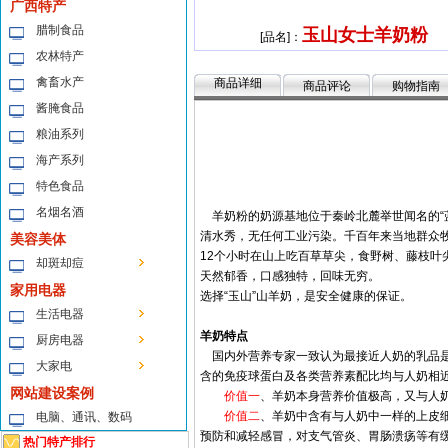
广西特产
腊制食品
玉山女士羊奶粉
[品名]：
农林特产
禽畜水产
商品详细
商品评论
购物指南
酱腌食品
粮油系列
海产系列
特色食品
名烟名酒
羊奶粉的奶源基地位于秦岭北麓举世闻名的“蓝
清水秀，无任何工业污染。千百年来当地群众
美容美体
12个小时在山上吃百草草尖，食野树、藤枝
却斑却痘
天然郁香，口感独特，回味无穷。
家用电器
选择“玉山”山羊奶，是安全健康的保证。
生活电器
羊奶特点
厨房电器
国内外营养专家一致认为最接近人奶的乳品是
大家电
含的免疫球蛋白及各类营养素配比均与人奶相
网站建设案例
价值一
、羊奶本身营养价值极高，又与人
价值二
、羊奶中含有与人奶中一样的上皮
电脑、通讯、数码
预防和减轻感冒，对支气管炎、胃肠溃疡等有
热门特产排行